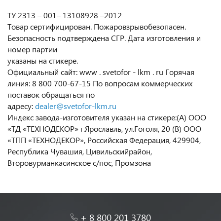
ТУ 2313 – 001– 13108928 –2012
Товар сертифицирован. Пожаровзрывобезопасен.
Безопасность подтверждена СГР. Дата изготовления и
номер партии
указаны на стикере.
Официальный сайт: www . svetofor - lkm . ru Горячая
линия: 8 800 700-67-15 По вопросам коммерческих
поставок обращаться по
адресу:
dealer@svetofor-lkm.ru
Индекс завода-изготовителя указан на стикере:(А) ООО
«ТД «ТЕХНОДЕКОР» г.Ярославль, ул.Гоголя, 20 (В) ООО
«ТПП «ТЕХНОДЕКОР», Российская Федерация, 429904,
Республика Чувашия, Цивильскийрайон,
Второвурманкасинское с/пос, Промзона
+ 8 800 201 3780