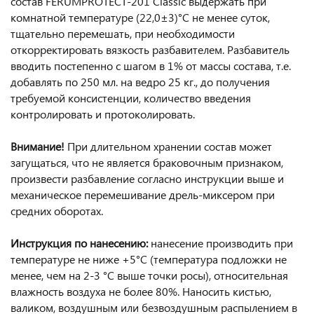
состав FERUMPROTECT-201 Classic выдержать при
комнатной температуре (22,0±3)°С не менее суток,
тщательно перемешать, при необходимости
откорректировать вязкость разбавителем. Разбавитель
вводить постепенно с шагом в 1% от массы состава, т.е.
добавлять по 250 мл. на ведро 25 кг., до получения
требуемой консистенции, количество введения
контролировать и протоколировать.
Внимание
!
При длительном хранении состав может
загущаться, что не является браковочным признаком,
произвести разбавление согласно инструкции выше и
механическое перемешивание дрель-миксером при
средних оборотах.
Инструкция по нанесению:
нанесение производить при
температуре не ниже +5°С (температура подложки не
менее, чем на 2-3 °С выше точки росы), относительная
влажность воздуха не более 80%. Наносить кистью,
валиком, воздушным или безвоздушным распылением в